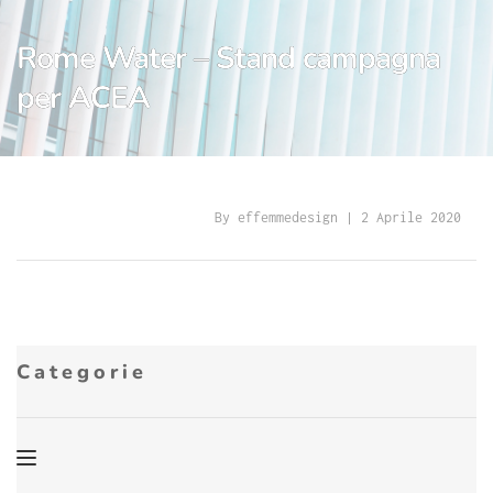
Rome Water – Stand campagna
per ACEA
By 
effemmedesign
 | 
2 Aprile 2020
Categorie