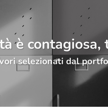
ità è contagiosa, 
vori selezionati dal portfo