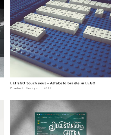
LEt’sGO touch soul – Alfabeto braille in LEGO
Product Design - 2011