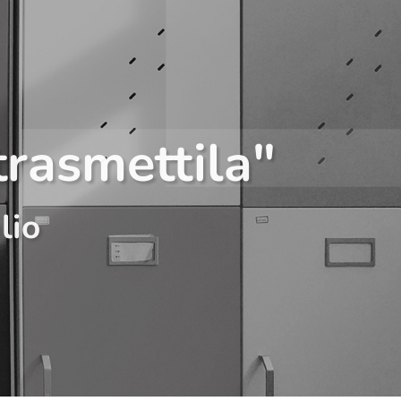
trasmettila"
lio