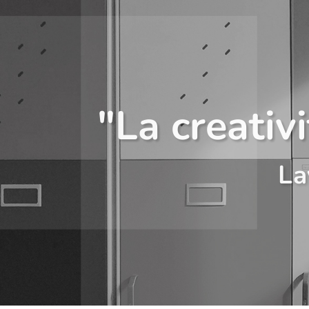
"La creativ
La