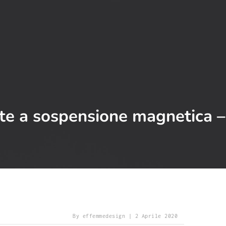
te a sospensione magnetica –
By 
effemmedesign
 | 
2 Aprile 2020